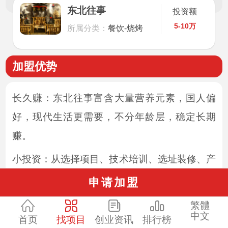
东北往事
投资额
5-10万
所属分类：
餐饮-烧烤
加盟优势
长久赚：东北往事富含大量营养元素，国人偏
好，现代生活更需要，不分年龄层，稳定长期
赚。
小投资：从选择项目、技术培训、选址装修、产
品试制、筹备开业，15天完成，装修简约省钱
申请加盟
有个性，其它物料总部送，小投资，市场成熟，
繁體
开店就赚，见效快！
中文
首页
找项目
创业资讯
排行榜