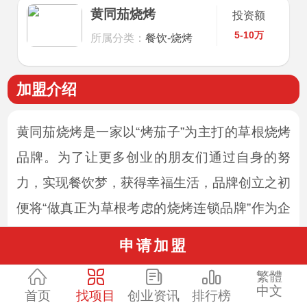
黄同茄烧烤
投资额
5-10万
所属分类：
餐饮-烧烤
加盟介绍
黄同茄烧烤是一家以“烤茄子”为主打的草根烧烤
品牌。为了让更多创业的朋友们通过自身的努
力，实现餐饮梦，获得幸福生活，品牌创立之初
便将“做真正为草根考虑的烧烤连锁品牌”作为企
业发展使命。鼓励有想法、有干劲、有能力的人
申请加盟
不断自我超越，从而实现打工仔蜕变为企业老板
繁體
之梦。愿每个怀抱创业梦的你，愿每个想通过自
中文
首页
找项目
创业资讯
排行榜