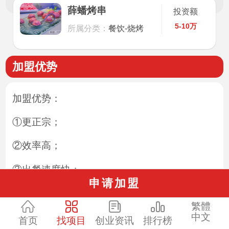
薛蟠烤串
投资额
5-10万
所属分类：
餐饮-烧烤
加盟优势
加盟优势：
①更正宗；
②效率高；
③出餐速度快；
申请加盟
④操作简单；
繁體
⑤种类多样；
中文
首页
找项目
创业资讯
排行榜