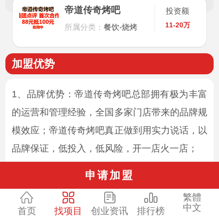
帝道传奇烤吧
投资额
11-20万
所属分类：
餐饮-烧烤
加盟优势
1、品牌优势：帝道传奇烤吧总部拥有极为丰富
的运营和管理经验，全国多家门店带来的品牌规
模效应；帝道传奇烤吧真正做到用实力说话，以
品牌保证，低投入，低风险，开一店火一店；
2、市场优势：餐饮行业前景良好，帝道传奇烤
申请加盟
吧复合产品线定位紧抓5大消费人群，实现四季
繁體
火爆告别淡季；
中文
首页
找项目
创业资讯
排行榜