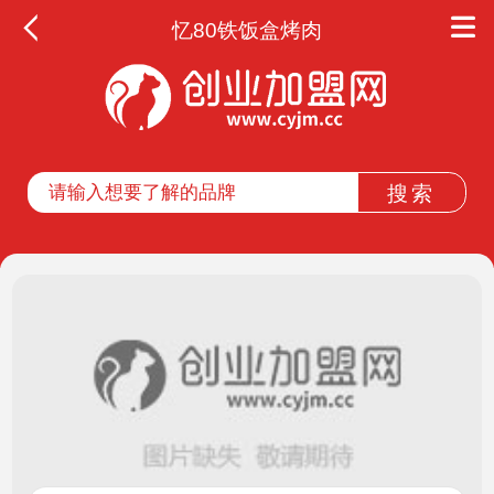
忆80铁饭盒烤肉