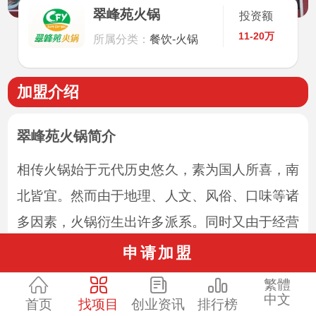
翠峰苑火锅
投资额
11-20万
所属分类：
餐饮-火锅
加盟介绍
翠峰苑火锅简介
相传火锅始于元代历史悠久，素为国人所喜，南
北皆宜。然而由于地理、人文、风俗、口味等诸
多因素，火锅衍生出许多派系。同时又由于经营
方式的差异，导致市场上的火锅品类高下不一、
申请加盟
良莠不齐，甚至部分火锅产品的安全都无法得到
繁體
中文
保障。
首页
找项目
创业资讯
排行榜