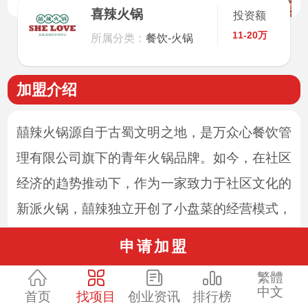
喜辣火锅
投资额
11-20万
所属分类：
餐饮-火锅
加盟介绍
囍辣火锅源自于古蜀文明之地，是万众心餐饮管
理有限公司旗下的青年火锅品牌。如今，在社区
经济的趋势推动下，作为一家致力于社区文化的
新派火锅，囍辣独立开创了小盘菜的经营模式，
引领了新一轮的餐饮风向。囍辣非常注重品牌文
申请加盟
化的建立，将喜庆元素与传统火锅相融合，同时
繁體
在视觉上采取了更加前卫的表现形式，旨在满足
中文
首页
找项目
创业资讯
排行榜