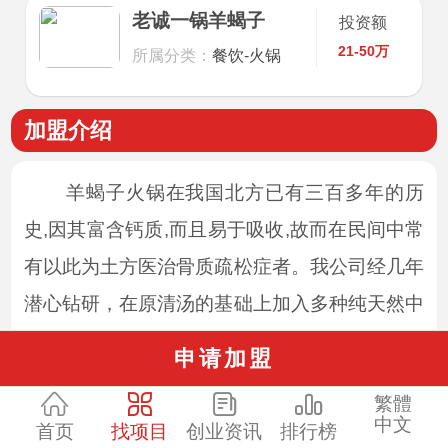
老诚一锅羊蝎子
投资额
21-50万
所属分类：
餐饮-火锅
加盟介绍
羊蝎子火锅在我国北方已有三百多年的历
史,因其富含钙质,而且易于吸收,故而在民间中常
有以此为土方医治骨质疏松症者。我公司经几年
潜心钻研，在原清汤的基础上加入多种纯天然中
药材香料精心熬制老汤, 以内蒙古锡盟和乌盟两
申请加盟
地区的 5 — 6 个月大的羔羊经泡，挑，烧，
繁體
煨，焖等十几道工序方可出锅，其味微麻微辣，
中文
首页
找项目
创业资讯
排行榜