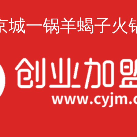
京城一锅羊蝎子火