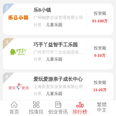
2
服装
乐8小镇
投资额
广州桐梦企业管理有限公司
51-100万
酒水饮品
分类：
儿童乐园
零售
3
巧手丫益智手工乐园
投资额
广州市巧手丫文化创意有限公司
医药
5-10万
分类：
儿童乐园
建材
4
爱玩爱游亲子成长中心
投资额
环保
上海奕萱实业发展有限公司
11-20万
分类：
儿童乐园
珠宝
繁體
中文
5
首页
找项目
创业资讯
排行榜
美容
海贝儿儿童乐园