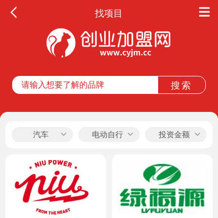
找项目
全部
餐饮
教育
酒店
休闲
汽车
电动自行
投资金额
车
服务
家居
家纺