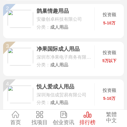
2
服装
鹊巢情趣用品
投资额
安徽创卓科技有限公司
5-10万
酒水饮品
分类：
成人用品
零售
3
净果国际成人用品
投资额
深圳市净果电子商务有限公司
医药
5万以下
分类：
成人用品
建材
4
悦人爱成人用品
投资额
环保
深圳海信成贸易有限公司
5-10万
分类：
成人用品
珠宝
繁體
中文
5
首页
找项目
创业资讯
排行榜
美容
性巴克