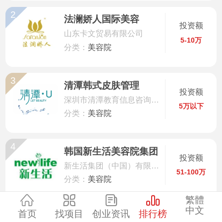
2
服装
法澜娇人国际美容
投资额
山东卡文贸易有限公司
5-10万
酒水饮品
分类：
美容院
零售
3
清潭韩式皮肤管理
投资额
深圳市清潭教育信息咨询有限公司
医药
5万以下
分类：
美容院
建材
4
韩国新生活美容院集团
投资额
环保
新生活集团（中国）有限公司
51-100万
分类：
美容院
珠宝
繁體
中文
5
首页
找项目
创业资讯
排行榜
美容
诗美诗格