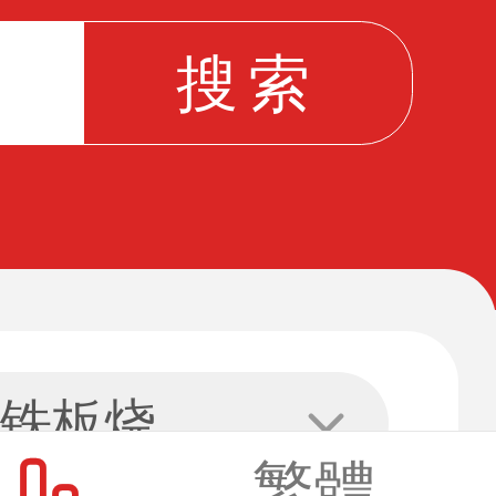
铁板烧
繁體