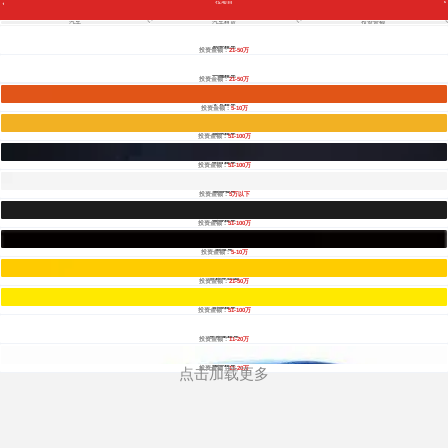
找项目
全部
餐饮
教育
酒店
汽车
汽车租赁
投资金额
休闲
服务
家居
家纺
服装
易卡租车
酒水饮品
投资金额：
21-50万
零售
医药
建材
环保
珠宝
一嗨租车
美容
投资金额：
21-50万
母婴
汽车
金融
全部
汽车专卖店
大方租车
投资金额：
5-10万
汽车美容店
汽车维修保养
汽车用品
汽车租赁
电动自行车
神州租车
全部
投资金额：
51-100万
5万以下
5-10万
11-20万
21-50万
51-100万
知豆租车
101-200万
投资金额：
51-100万
201-500万
501-1000万
1000万以上
滴滴专车
投资金额：
5万以下
壹壹租车
投资金额：
51-100万
易享车
投资金额：
5-10万
宜租车联网
投资金额：
21-50万
和谐租车
投资金额：
51-100万
车速递租车
投资金额：
11-20万
瑞卡租车
投资金额：
11-20万
点击加载更多