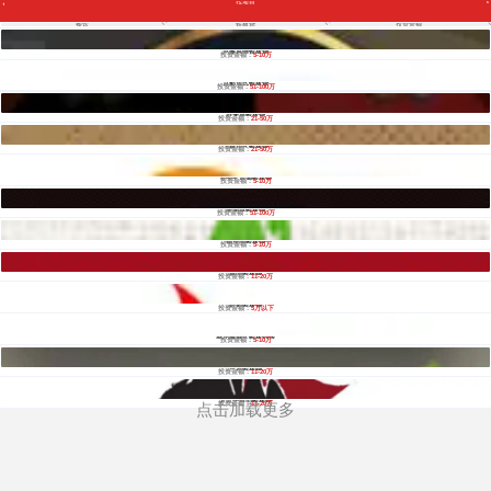
找项目
全部
餐饮
教育
酒店
餐饮
铁板烧
投资金额
休闲
服务
家居
家纺
服装
芭黎风情铁板烧
酒水饮品
投资金额：
5-10万
零售
医药
建材
环保
珠宝
月影法式铁板烧
美容
投资金额：
51-100万
母婴
汽车
金融
全部
火锅
好来屋铁板烧
投资金额：
21-50万
烧烤
炸鸡
奶茶
鱼火锅
冒菜
上尊法式铁板烧
快餐
投资金额：
21-50万
烤鱼
小吃
酸菜鱼
西餐
蛋糕
五十七度湘铁板烧
甜品
投资金额：
5-10万
酸奶
饺子
串串香
麻辣烫
卤味熟食
米高林铁板烧
外卖便当
投资金额：
51-100万
猪蹄
黄焖鸡米饭
冰激凌
米粉米线
咖啡
韬乐园铁板烧
投资金额：
5-10万
面馆
韩国料理
日料
铁板烧
小龙虾
煲仔饭
英尚铁板烧
投资金额：
11-20万
包子
麻辣香锅
锅贴
潮汕牛肉火锅
中餐
欧彩铁板烧
全部
投资金额：
5万以下
5万以下
5-10万
11-20万
21-50万
51-100万
梁小猴港式铁板炒饭
101-200万
投资金额：
5-10万
201-500万
501-1000万
1000万以上
三石铁板烧
投资金额：
11-20万
罗武士自助铁板烧
投资金额：
11-20万
点击加载更多