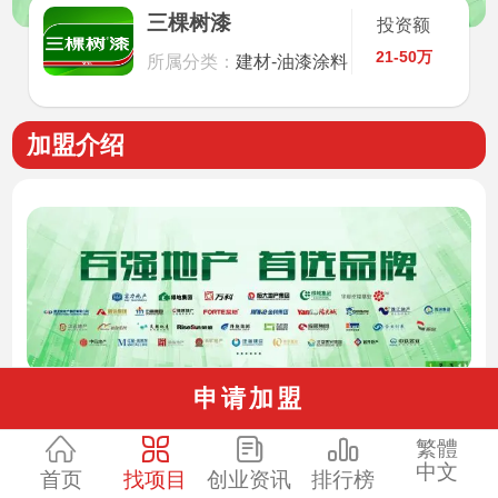
三棵树漆
投资额
21-50万
所属分类：
建材-油漆涂料
加盟介绍
申请加盟
三棵树成立于2002年，主要从事建筑涂料、
繁體
装修漆、家具漆、防水涂料、胶粘剂和树脂等健
中文
首页
找项目
创业资讯
排行榜
康产品的研制和销售。十六年来，三棵树以强势