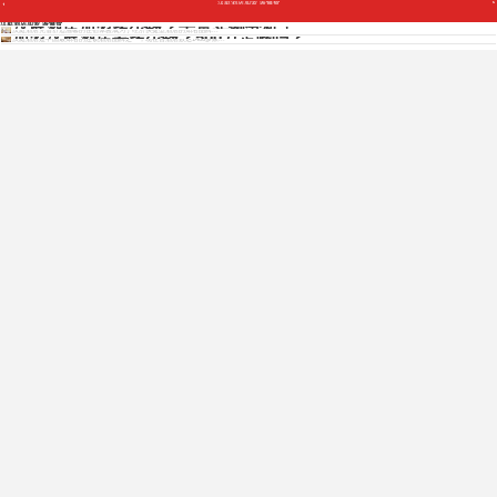
汉庭酒店加盟 装修费
汉庭酒店加盟多少钱？干货实例分析！
汉庭酒店加盟 装修费
汉庭酒店凭借舒适温馨的住宿体验成为了经济快捷型酒店的知名品牌...
加盟汉庭酒店要多少钱？500万足够吗？
汉庭酒店是中国最知名的连锁酒店品牌之一，现在营酒店数达1400多家...