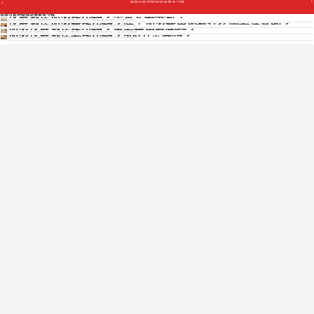
加盟汉庭连锁酒店需要多少钱
汉庭酒店加盟多少钱？干货实例分析！
加盟汉庭连锁酒店需要多少钱
汉庭酒店凭借舒适温馨的住宿体验成为了经济快捷型酒店的知名品牌...
汉庭酒店加盟费多少钱？除了加盟费用还有什么需要注意的？
汉庭酒店作为经济型酒店行业的优选品牌，在2020年以前完成100%“去...
加盟汉庭酒店多少钱？主要费用有哪些？
对于很多人来说都会有一个拥有一家属于自己的酒店梦想，甚至有很多...
加盟汉庭酒店要多少钱？500万足够吗？
汉庭酒店是中国最知名的连锁酒店品牌之一，现在营酒店数达1400多家...