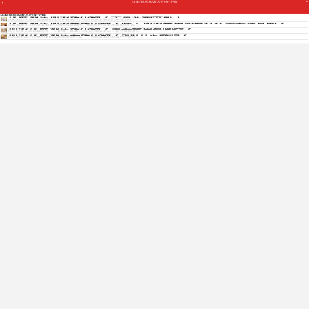
汉庭酒店加盟大约多少钱
汉庭酒店加盟多少钱？干货实例分析！
汉庭酒店加盟大约多少钱
汉庭酒店凭借舒适温馨的住宿体验成为了经济快捷型酒店的知名品牌...
汉庭酒店加盟费多少钱？除了加盟费用还有什么需要注意的？
汉庭酒店作为经济型酒店行业的优选品牌，在2020年以前完成100%“去...
加盟汉庭酒店多少钱？主要费用有哪些？
对于很多人来说都会有一个拥有一家属于自己的酒店梦想，甚至有很多...
加盟汉庭酒店要多少钱？500万足够吗？
汉庭酒店是中国最知名的连锁酒店品牌之一，现在营酒店数达1400多家...