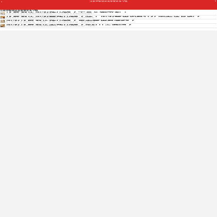
汉庭连锁酒店加盟费是多少钱
汉庭酒店加盟多少钱？干货实例分析！
汉庭连锁酒店加盟费是多少钱
汉庭酒店凭借舒适温馨的住宿体验成为了经济快捷型酒店的知名品牌...
汉庭酒店加盟费多少钱？除了加盟费用还有什么需要注意的？
汉庭酒店作为经济型酒店行业的优选品牌，在2020年以前完成100%“去...
加盟汉庭酒店多少钱？主要费用有哪些？
对于很多人来说都会有一个拥有一家属于自己的酒店梦想，甚至有很多...
加盟汉庭酒店要多少钱？500万足够吗？
汉庭酒店是中国最知名的连锁酒店品牌之一，现在营酒店数达1400多家...