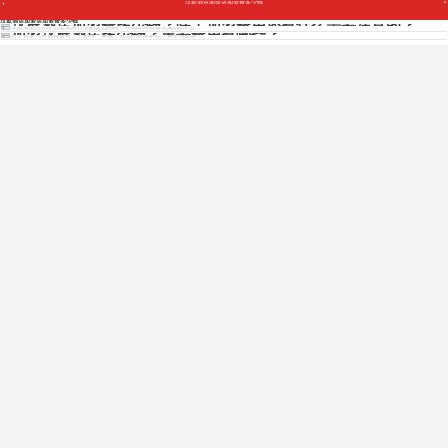
汉庭酒店加盟店加盟费多少钱
汉庭酒店加盟费多少钱？除了加盟费用还有什么需要注意的？
汉庭酒店加盟店加盟费多少钱
汉庭酒店作为经济型酒店行业的优选品牌，在2020年以前完成100%“去...
加盟汉庭酒店多少钱？主要费用有哪些？
对于很多人来说都会有一个拥有一家属于自己的酒店梦想，甚至有很多...