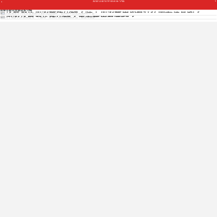
加盟汉庭优佳酒店多少钱
汉庭酒店加盟费多少钱？除了加盟费用还有什么需要注意的？
加盟汉庭优佳酒店多少钱
汉庭酒店作为经济型酒店行业的优选品牌，在2020年以前完成100%“去...
加盟汉庭酒店多少钱？主要费用有哪些？
对于很多人来说都会有一个拥有一家属于自己的酒店梦想，甚至有很多...