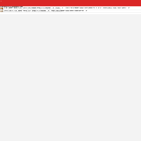
汉庭酒店加盟费多少钱？除了加盟费用还有什么需要注意的？
汉庭酒店怎么加盟费多少钱
汉庭酒店作为经济型酒店行业的优选品牌，在2020年以前完成100%“去...
加盟汉庭酒店多少钱？主要费用有哪些？
对于很多人来说都会有一个拥有一家属于自己的酒店梦想，甚至有很多...