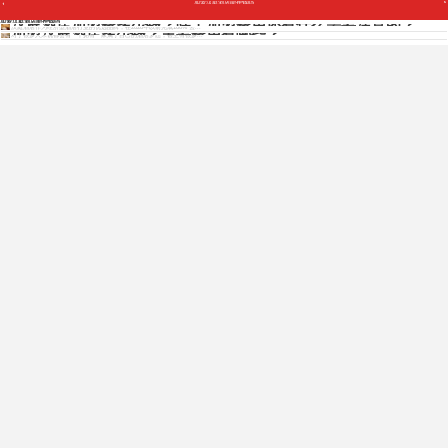
加盟汉庭酒店能挣钱吗
汉庭酒店加盟费多少钱？除了加盟费用还有什么需要注意的？
加盟汉庭酒店能挣钱吗
汉庭酒店作为经济型酒店行业的优选品牌，在2020年以前完成100%“去...
加盟汉庭酒店多少钱？主要费用有哪些？
对于很多人来说都会有一个拥有一家属于自己的酒店梦想，甚至有很多...