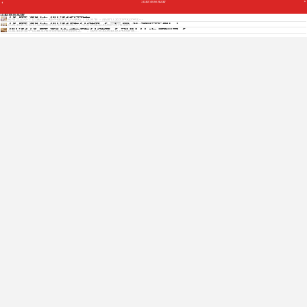
汉庭酒店加盟
汉庭酒店加盟条件
汉庭酒店加盟
随着生活水平的提高，越来越多的人做起了投资者，旅游行业的兴起和经...
汉庭酒店加盟多少钱？干货实例分析！
汉庭酒店凭借舒适温馨的住宿体验成为了经济快捷型酒店的知名品牌...
加盟汉庭酒店要多少钱？500万足够吗？
汉庭酒店是中国最知名的连锁酒店品牌之一，现在营酒店数达1400多家...